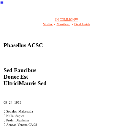
︎
IN COMMON™
Studio
-
Manifesto
-
Field Guide
Phasellus ACSC
Sed Faucibus
Donec Est
UltriciMauris Sed
09–24–1953
︎ Sodales: Malesuada
︎ Nulla: Sapien
︎ Proin: Dignissim
︎ Aenean Venena CA 98