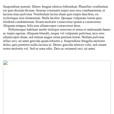
Suspendisse potenti. Donec feugiat ultrices bibendum. Phasellus vestibulum
est quis dictum dictum. Aenean venenatis turpis non eros condimentum, et
lacinia risus pulvinar. Vestibulum luctus diam quis turpis faucibus, eu
scelerisque nisi elementum. Nulla facilisi. Quisque vulputate lorem quis
eleifend condimentum. Etiam molestie consectetur ipsum a consectetur.
Aliquam tempus, felis non ullamcorper consectetur deus.
Pellentesque habitant morbi tristique senectus et netus et malesuada fames
ac turpis egestas. Aliquam blandit, neque vel vulputate pulvinar, arcu eros
ullamcorper diam, sed rutrum augue enim pretium lorem. Nullam pulvinar
tellus orci, sit amet gravida quam lobortis a. Suspendisse fringilla molestie
dolor, quis porttitor nulla lacinia ut. Donec gravida ultrices velit, sed ornare
tortor molestie vel. Sed ut urna odio. Duis ac euismod orci, sit amet.